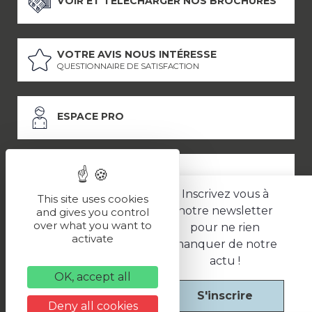
VOIR ET TÉLÉCHARGER NOS BROCHURES
VOTRE AVIS NOUS INTÉRESSE
QUESTIONNAIRE DE SATISFACTION
ESPACE PRO
ESPACE PRESSE
Inscrivez vous à
This site uses cookies
notre newsletter
and gives you control
over what you want to
pour ne rien
LES PARTENAIRES
activate
manquer de notre
–
–
Mentions légales
Politique de confidentialité
CGV
actu !
OK, accept all
S'inscrire
Une réalisation
Deny all cookies