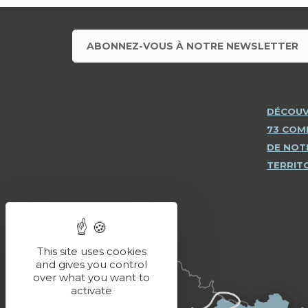
ABONNEZ-VOUS À NOTRE NEWSLETTER
DÉCOUV
73 CO
DE NOT
TERRIT
This site uses cookies
and gives you control
over what you want to
activate