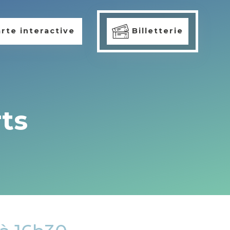
rte interactive
Billetterie
ts