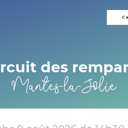
Ca
ircuit des rempar
Mantes-la-Jolie