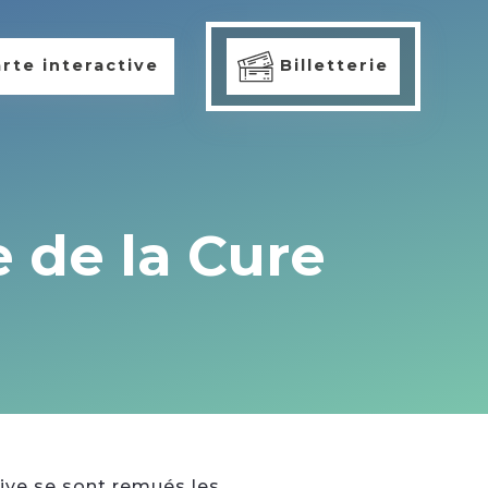
rte interactive
Billetterie
e de la Cure
tive se sont remués les