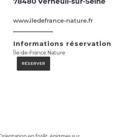
78480 Verneuil-sur-Seine
www.iledefrance-nature.fr
Informations réservation
Île-de-France Nature
RÉSERVER
 Orientation en forêt, énigmes sur