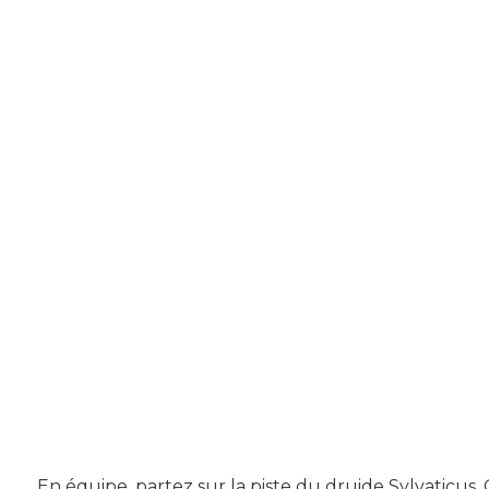
En équipe, partez sur la piste du druide Sylvaticus.