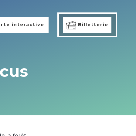
rte interactive
Billetterie
icus
e la forêt.