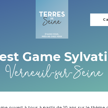
Ca
est Game Sylvat
Verneuil-sur-Seine
e ouvert à tous à partir de 10 ans sur le thème d