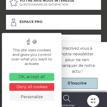
VOTRE AVIS NOUS INTÉRESSE
QUESTIONNAIRE DE SATISFACTION
ESPACE PRO
ESPACE PRESSE
Inscrivez vous à
This site uses cookies
notre newsletter
and gives you control
over what you want to
pour ne rien
LES PARTENAIRES
activate
manquer de notre
–
–
Mentions légales
Politique de confidentialité
CGV
actu !
OK, accept all
S'inscrire
Une réalisation
Deny all cookies
Personalize
Carte
Billetterie
Rechercher