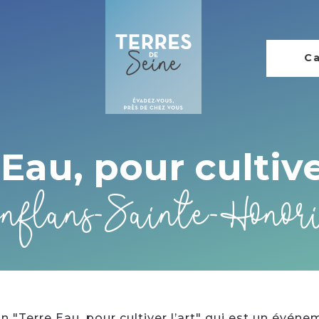
Ca
Eau, pour cultive
nflans-Sainte-Honor
on "Terre Eau, pour cultiver l’art" qui est un événe