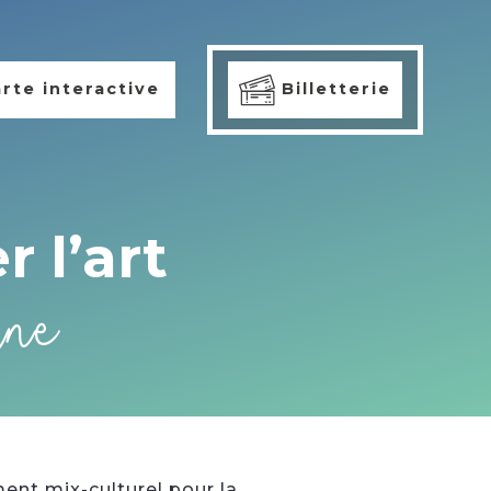
rte interactive
Billetterie
r l’art
ine
ment mix-culturel pour la