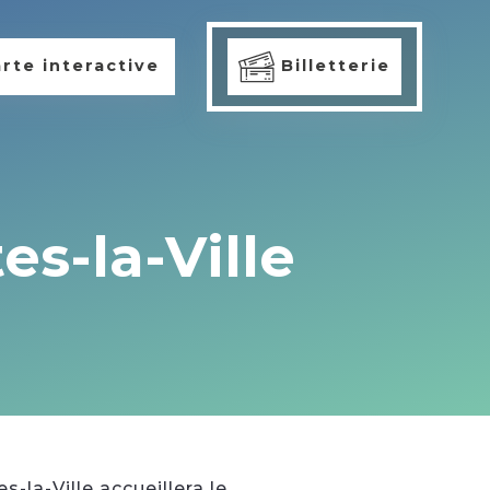
rte interactive
Billetterie
es-la-Ville
la-Ville accueillera le