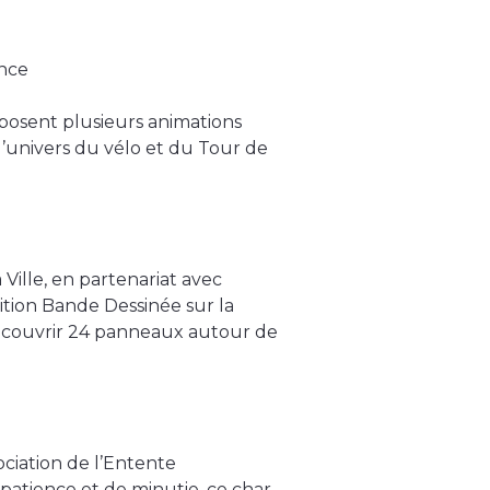
ance
roposent plusieurs animations
l’univers du vélo et du Tour de
 Ville, en partenariat avec
ition Bande Dessinée sur la
écouvrir 24 panneaux autour de
sociation de l’Entente
 patience et de minutie, ce char