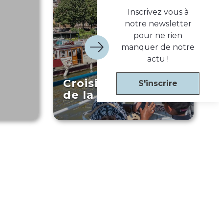
Inscrivez vous à
notre newsletter
pour ne rien
manquer de notre
actu !
Croisière Peintres
S'inscrire
de la Seine