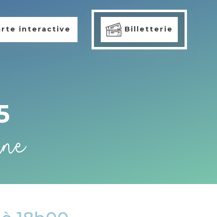
rte interactive
Billetterie
5
ine