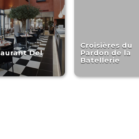
Croisières du
aurant Del
Pardon de la
Batellerie