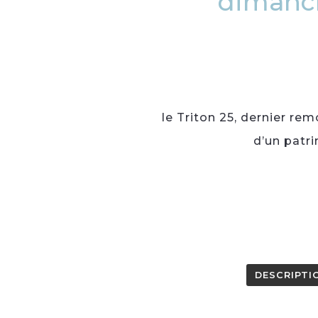
dimanch
le Triton 25, dernier re
d’un patri
DESCRIPTI