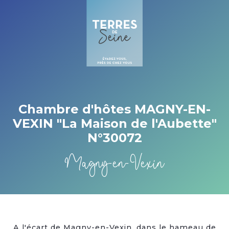
Cookies management panel
Chambre d'hôtes MAGNY-EN-
VEXIN "La Maison de l'Aubette"
N°30072
Magny-en-Vexin
A l'écart de Magny-en-Vexin, dans le hameau de