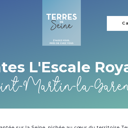
Ca
ntes L'Escale Roya
int-Martin-la-Gare
tée sur la Seine, nichée au cœur du territoire Ter