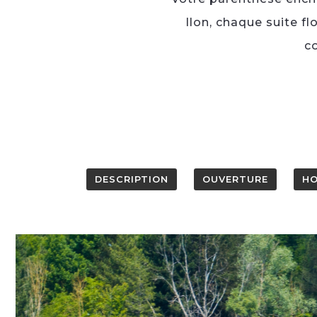
Ilon, chaque suite f
co
DESCRIPTION
OUVERTURE
H