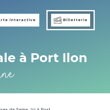
rte interactive
Billetterie
le à Port Ilon
nne
res de Seine. Ici à Port