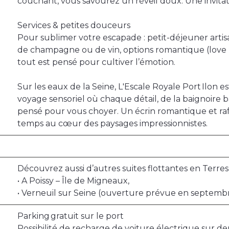
couchant, vous savourez un réveil doux. Une invitati
Services & petites douceurs
Pour sublimer votre escapade : petit-déjeuner artis
de champagne ou de vin, options romantique (love b
tout est pensé pour cultiver l’émotion.
Sur les eaux de la Seine, L'Escale Royale Port Ilon es
voyage sensoriel où chaque détail, de la baignoire b
pensé pour vous choyer. Un écrin romantique et ra
temps au cœur des paysages impressionnistes.
Découvrez aussi d’autres suites flottantes en Terres
• A Poissy – Île de Migneaux,
• Verneuil sur Seine (ouverture prévue en septemb
Parking gratuit sur le port
Possibilité de recharge de voiture électrique sur 