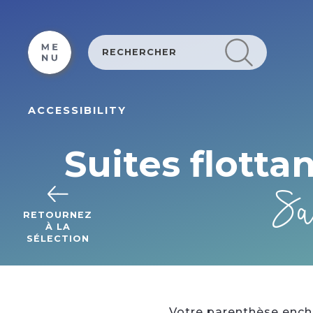
Cookies management panel
ACCESSIBILITY
Suites flotta
Sa
RETOURNEZ
À LA
SÉLECTION
Votre parenthèse enchan