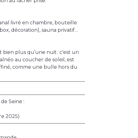
on au lâcher prise.
anal livré en chambre, bouteille
ox, décoration), sauna privatif…
t bien plus qu’une nuit : c’est un
alnéo au coucher de soleil, est
ffiné, comme une bulle hors du
 de Seine :
re 2025)
demande