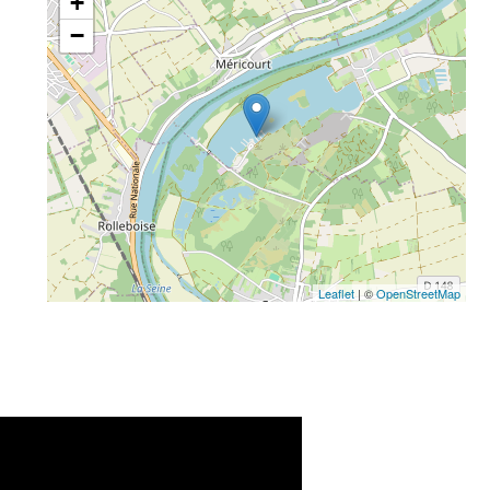
+
−
Leaflet
| ©
OpenStreetMap