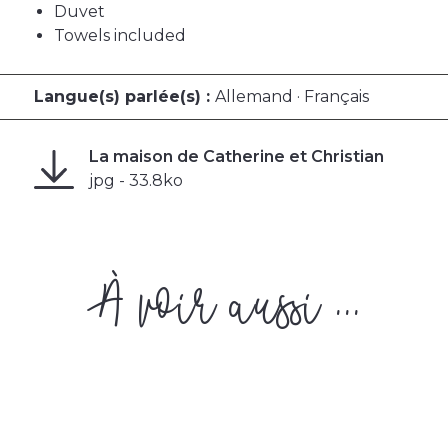
Duvet
Towels included
Langue(s) parlée(s) :
Allemand · Français
La maison de Catherine et Christian
jpg - 33.8ko
À voir aussi ...