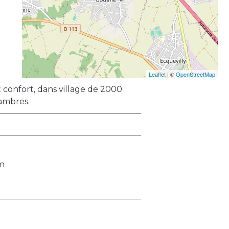
Leaflet
| ©
OpenStreetMap
 confort, dans village de 2000
hambres.
 m