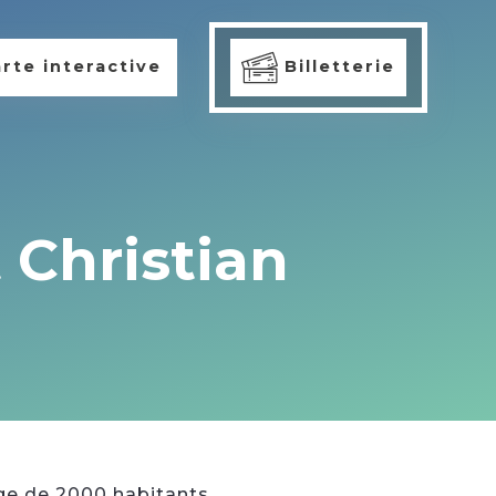
rte interactive
Billetterie
 Christian
age de 2000 habitants,