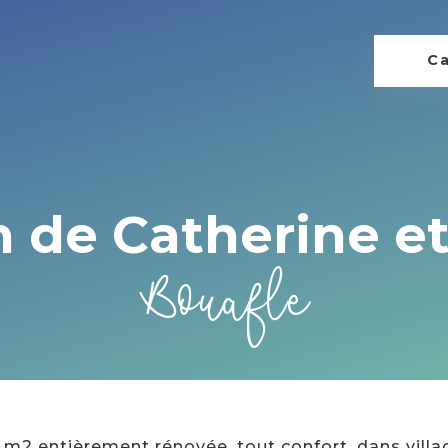
Ca
 de Catherine et
Bouafle
 m2 entièrement rénovée, tout confort, dans vill