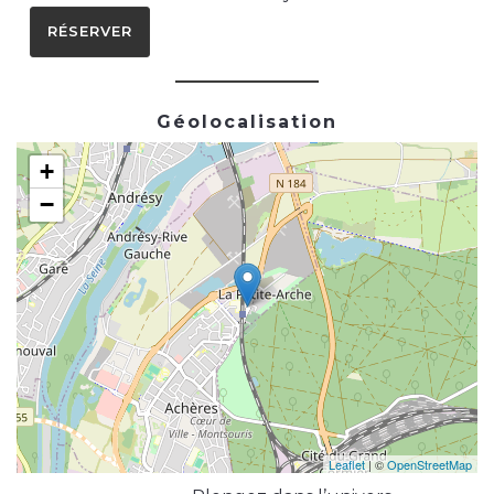
RÉSERVER
Géolocalisation
+
−
Leaflet
| ©
OpenStreetMap