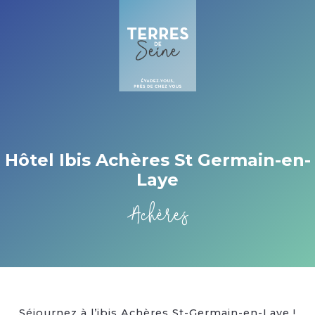
Cookies management panel
Hôtel Ibis Achères St Germain-en-
Laye
Achères
Séjournez à l’ibis Achères St-Germain-en-Laye !