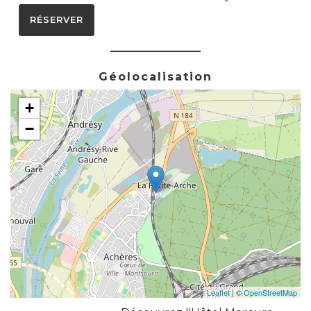
RÉSERVER
Géolocalisation
+
−
Leaflet
| ©
OpenStreetMap