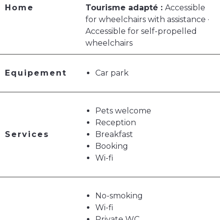
Home
Tourisme adapté :
Accessible
for wheelchairs with assistance ·
Accessible for self-propelled
wheelchairs
Equipement
Car park
Pets welcome
Reception
Services
Breakfast
Booking
Wi-fi
No-smoking
Wi-fi
Private WC