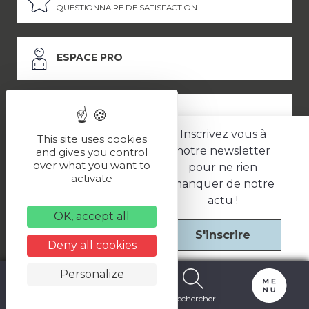
QUESTIONNAIRE DE SATISFACTION
ESPACE PRO
ESPACE PRESSE
Inscrivez vous à
This site uses cookies
notre newsletter
and gives you control
over what you want to
pour ne rien
LES PARTENAIRES
activate
manquer de notre
–
–
Mentions légales
Politique de confidentialité
CGV
actu !
OK, accept all
S'inscrire
Une réalisation
Deny all cookies
Personalize
Carte
Billetterie
Rechercher