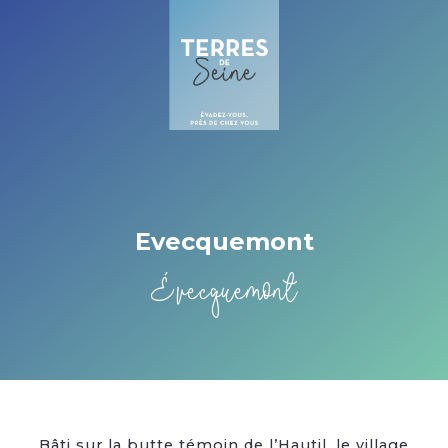
Cookies management panel
Evecquemont
Évecquemont
Bâti sur la butte témoin de l’Hautil, le village