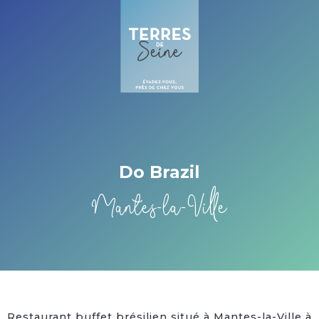
Cookies management panel
Do Brazil
Mantes-la-Ville
Restaurant buffet brésilien situé à Mantes-la-Ville à