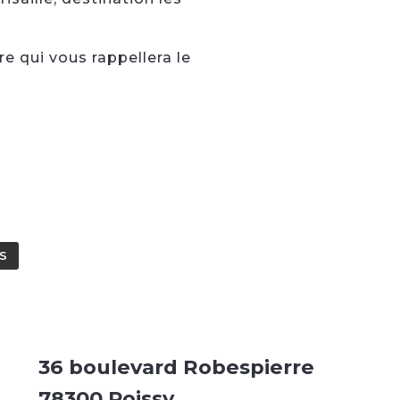
e qui vous rappellera le
S
36 boulevard Robespierre
78300 Poissy