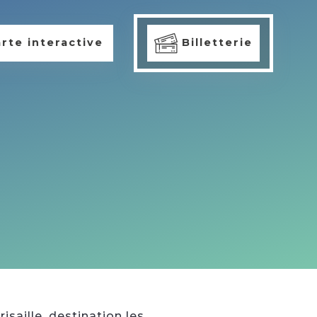
rte interactive
Billetterie
isaille, destination les