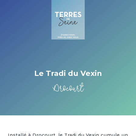
Cookies management panel
Le Tradi du Vexin
Drocourt
Installé à Drocourt, le Tradi du Vexin cumule un