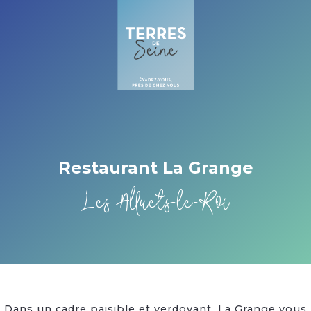
Cookies management panel
Restaurant La Grange
Les Alluets-le-Roi
Dans un cadre paisible et verdoyant, La Grange vous