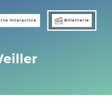
rte interactive
Billetterie
eiller