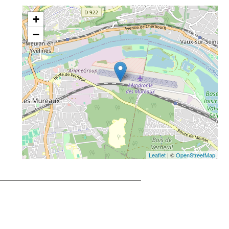
+
−
Leaflet
| ©
OpenStreetMap