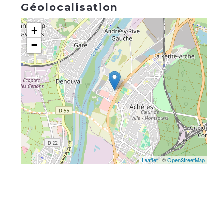
Géolocalisation
+
−
Leaflet
| ©
OpenStreetMap