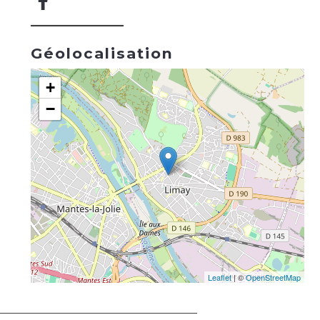
Géolocalisation
+
−
Leaflet
| ©
OpenStreetMap