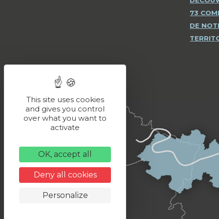
DÉCOUV
73 CO
DE NOT
TERRIT
This site uses cookies
and gives you control
over what you want to
activate
OK, accept all
Deny all cookies
Personalize