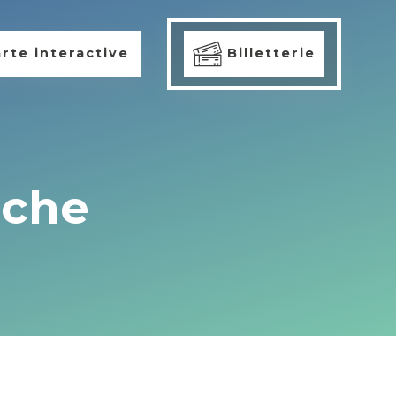
rte interactive
Billetterie
iche