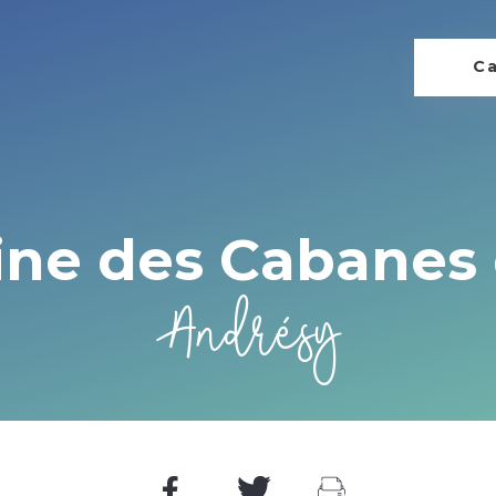
Ca
e des Cabanes d
Andrésy