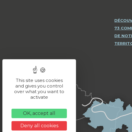
DÉCOUV
73 CO
DE NOT
TERRIT
This site uses cookies
and gives you control
over what you want to
activate
OK, accept all
Deny all cookies