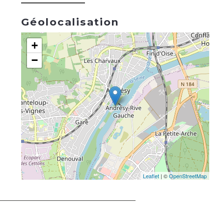
Géolocalisation
+
−
Leaflet
| ©
OpenStreetMap