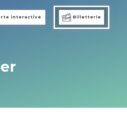
rte interactive
Billetterie
er