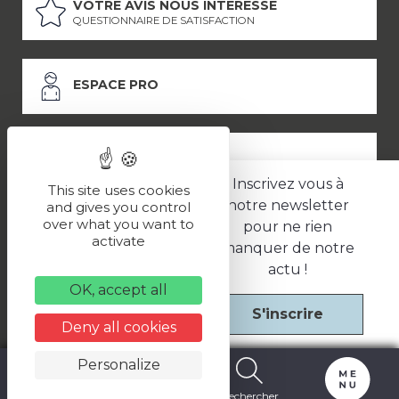
VOTRE AVIS NOUS INTÉRESSE
QUESTIONNAIRE DE SATISFACTION
ESPACE PRO
ESPACE PRESSE
Inscrivez vous à
This site uses cookies
notre newsletter
and gives you control
over what you want to
pour ne rien
LES PARTENAIRES
activate
manquer de notre
–
–
Mentions légales
Politique de confidentialité
CGV
actu !
OK, accept all
S'inscrire
Une réalisation
Deny all cookies
Personalize
Carte
Billetterie
Rechercher