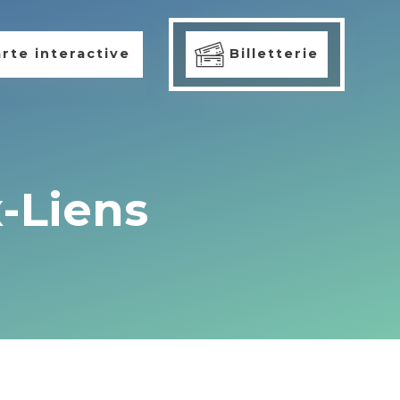
rte interactive
Billetterie
x-Liens