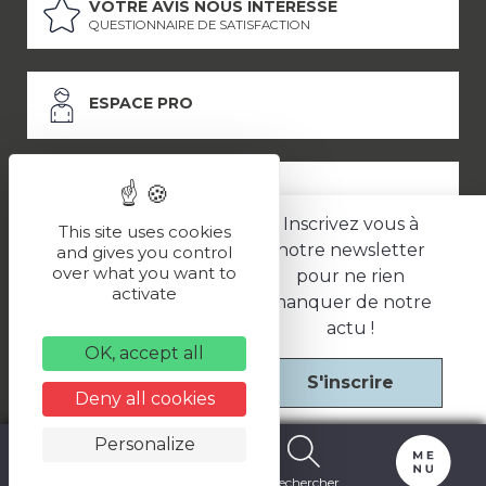
VOTRE AVIS NOUS INTÉRESSE
QUESTIONNAIRE DE SATISFACTION
ESPACE PRO
ESPACE PRESSE
Inscrivez vous à
This site uses cookies
notre newsletter
and gives you control
over what you want to
pour ne rien
LES PARTENAIRES
activate
manquer de notre
–
–
Mentions légales
Politique de confidentialité
CGV
actu !
OK, accept all
S'inscrire
Une réalisation
Deny all cookies
Personalize
Carte
Billetterie
Rechercher