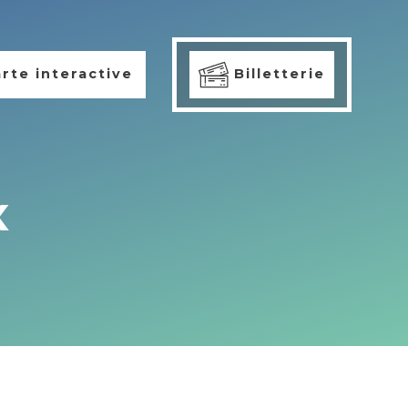
rte interactive
Billetterie
x