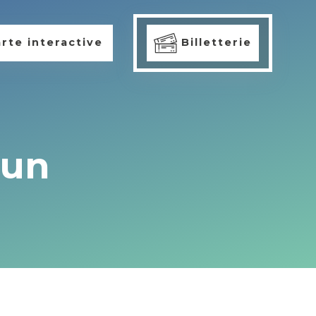
rte interactive
Billetterie
hun