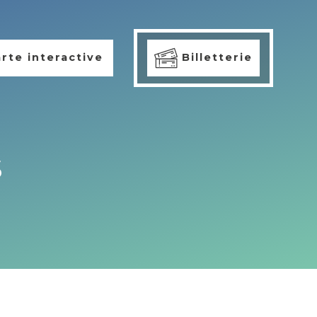
rte interactive
Billetterie
s