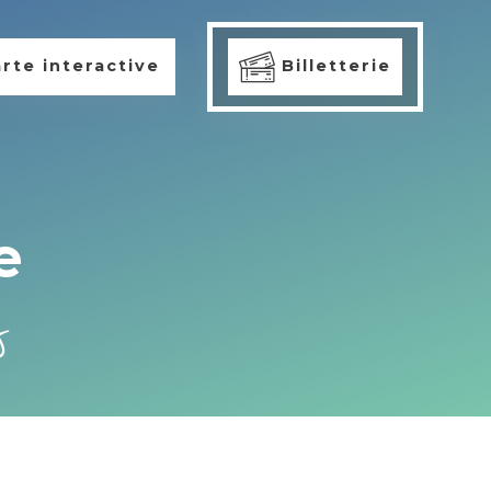
rte interactive
Billetterie
e
s