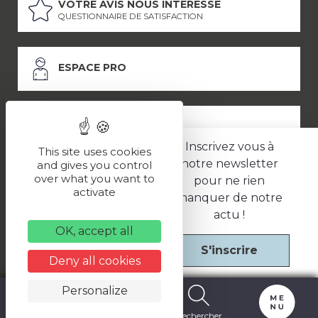
VOTRE AVIS NOUS INTÉRESSE
QUESTIONNAIRE DE SATISFACTION
ESPACE PRO
ESPACE PRESSE
Inscrivez vous à
This site uses cookies
notre newsletter
and gives you control
over what you want to
pour ne rien
LES PARTENAIRES
activate
manquer de notre
–
–
Mentions légales
Politique de confidentialité
CGV
actu !
OK, accept all
S'inscrire
Une réalisation
Deny all cookies
Personalize
Carte
Billetterie
Rechercher