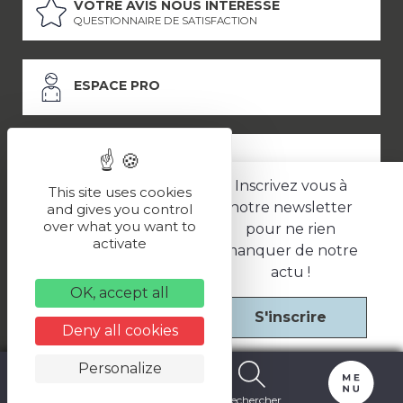
VOTRE AVIS NOUS INTÉRESSE
QUESTIONNAIRE DE SATISFACTION
ESPACE PRO
ESPACE PRESSE
Inscrivez vous à
This site uses cookies
notre newsletter
and gives you control
over what you want to
pour ne rien
LES PARTENAIRES
activate
manquer de notre
–
–
Mentions légales
Politique de confidentialité
CGV
actu !
OK, accept all
S'inscrire
Une réalisation
Deny all cookies
Personalize
Carte
Billetterie
Rechercher