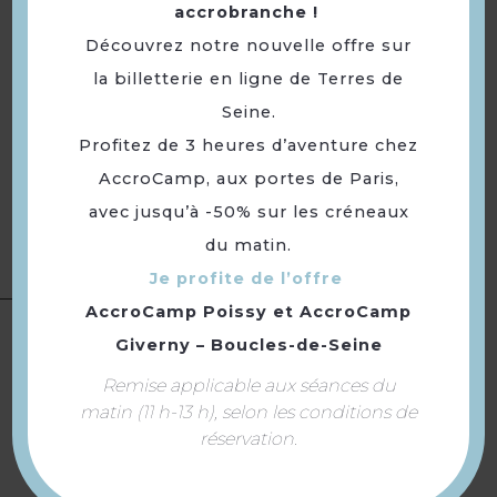
à partir d'1m (Accès parcours 1
accrobranche !
Tarifs
+ filets) : 11€ PASS VERT à partir
Découvrez notre nouvelle offre sur
d'1m20 (Accès parcours
la billetterie en ligne de Terres de
1+2+filets) : 16€ PASS PARC à
Seine.
partir de 1m30 (Accès parcours
1+2+3+4) : 20€ Réduction de
Profitez de 3 heures d’aventure chez
50% le matin de 11h à 13h
AccroCamp, aux portes de Paris,
Modes de paiement :
Carte
avec jusqu’à -50% sur les créneaux
bancaire/crédit · Chèque ·
du matin.
Chèque-Vacances Classic ·
Espèces
Je profite de l’offre
AccroCamp Poissy
et
AccroCamp
Du 01/07 au 31/08/2026 le
Giverny – Boucles-de-Seine
mardi, mercredi, jeudi et
Remise applicable aux séances du
vendredi de 13h à 19h19. Les
matin (11 h-13 h), selon les conditions de
week-ends de 11h à 19h.
réservation.
En avril, mai, septembre,
octobre et novembre : ouvert
mercredis, week-ends, jours