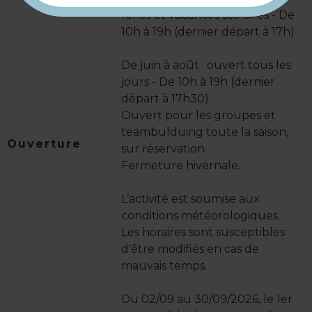
fériés et vacances scolaires - De
10h à 19h (dernier départ à 17h)
De juin à août : ouvert tous les
jours - De 10h à 19h (dernier
départ à 17h30)
Ouvert pour les groupes et
teambulduing toute la saison,
Ouverture
sur réservation.
Fermeture hivernale.
L’activité est soumise aux
conditions météorologiques.
Les horaires sont susceptibles
d'être modifiés en cas de
mauvais temps.
Du 02/09 au 30/09/2026, le 1er