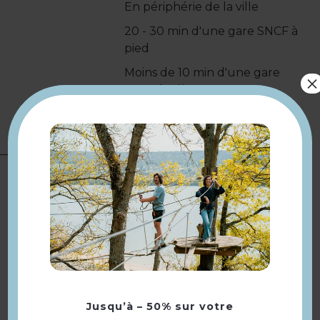
En périphérie de la ville
20 - 30 min d'une gare SNCF à
pied
Moins de 10 min d'une gare
×
SNCF à vélo
Moins de 10 min d’un arrêt de
bus à pied
PASS BAMBIN à partir d'1m
(Accès parcours 1 + filets) : 11€
PASS VERT à partir d'1m20
(Accès parcours 1+2+filets) : 16€
PASS PARC à partir de 1m30
(Accès parcours 1+2+3+4) : 20€
Réduction de 50% le matin de
11h à 13h.
Jusqu’à – 50% sur votre
Complément :
PASS BAMBIN