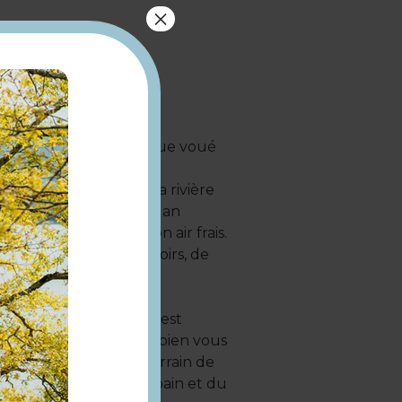
×
lie est un espace ludique voué
dique de 360m² avec sa rivière
 impressionnant toboggan
 pour profiter du bon air frais.
ortif (25 x 15m, 6 couloirs, de
ous attendent. Celui-ci est
 2 tapis de course pour bien vous
fitez du jacuzzi, du terrain de
te ! Port du bonnet de bain et du