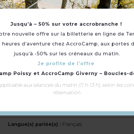
slip de bain obligatoire.
Pour une pratique plus sportive et le centre de bien
découvrez Aquasport à Mantes la Ville.
Jusqu’à – 50% sur votre accrobranche !
re nouvelle offre sur la billetterie en ligne de Te
N'hésitez pas à consulter la grille tarifaire correspond
3 heures d’aventure chez AccroCamp, aux portes d
résidence : https://www.piscine-aqualude.fr/baignade
jusqu’à -50% sur les créneaux du matin.
Complément :
N'hésitez pas à consulter la grille ta
activité et lieu de résidence : https://www.piscine-a
Je profite de l’offre
amp Poissy
et
AccroCamp Giverny – Boucles-d
Toute l'année.
plicable aux séances du matin (11 h-13 h), selon les con
N'hésitez pas à consulter les horaires d'ouverture
réservation.
: https://www.piscine-aqualude.fr/baignade-et-bal
Langue(s) parlée(s) :
Français