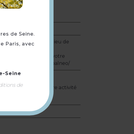
-être/balnéo,
rres de Seine.
ant à votre activité et lieu de
e Paris, avec
-et-balneo/.
rifaire correspondant à votre
qualude.fr/baignade-et-balneo/
e-Seine
ditions de
 correspondant à votre activité
neo/.