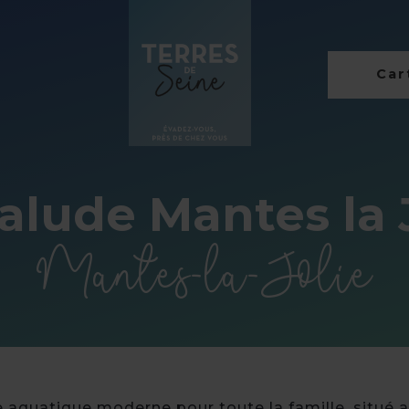
Cart
lude Mantes la 
Mantes-la-Jolie
 aquatique moderne pour toute la famille, situé a