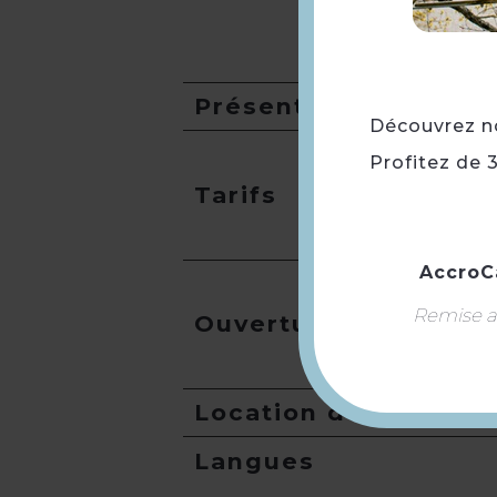
Présentation
Découvrez not
Profitez de 
Tarifs
AccroC
Remise ap
Ouverture
Location de salles
Langues