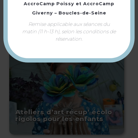
AccroCamp Poissy
et
AccroCamp
Giverny – Boucles-de-Seine
Restaurant Villa Mia
Remise applicable aux séances du
matin (11 h-13 h), selon les conditions de
réservation.
Ateliers d’art récup’ écolo
rigolos pour les enfants