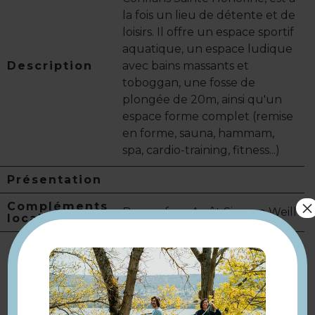
la fois un lieu de détente et de
loisirs. Il offre un espace sportif
aquatique, un espace ludique
Description
avec bains massants et
toboggan, une fosse de
plongée de 20m, ainsi qu'un
espace forme complet (remise
en forme, sauna, hammam,
spa, cardio-training, fitness...)
Présentation
×
Compléments
Bus en face Arrêt Simone Weill
localisation
Modes de paiement :
Tarifs
Chèque · Espèces · Carte
bancaire/crédit · Chèque-
Vacances Classic