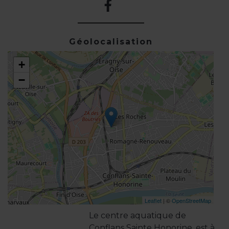
Géolocalisation
+
−
Leaflet
| ©
OpenStreetMap
Le centre aquatique de
Conflans Sainte Honorine, est à