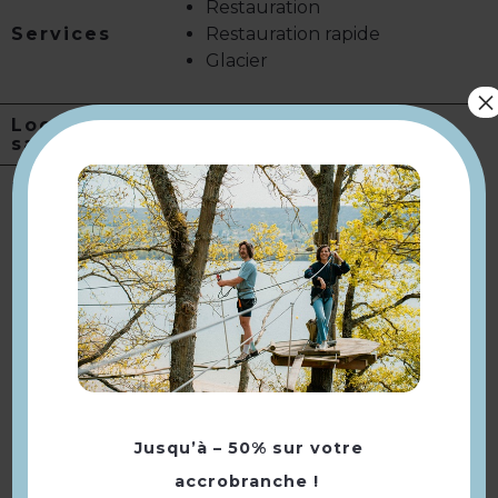
Restauration
Services
Restauration rapide
Glacier
×
Location de
salles
Langues
Langue(s) parlée(s) :
Français
À voir aussi ...
Jusqu’à – 50% sur votre
accrobranche !