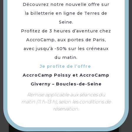
Découvrez notre nouvelle offre sur
la billetterie en ligne de Terres de
Seine.
Restaurant Campanile
Profitez de 3 heures d’aventure chez
Conflans-Sainte-Honorine
AccroCamp, aux portes de Paris,
avec jusqu’à -50% sur les créneaux
du matin.
Je profite de l’offre
AccroCamp Poissy
et
AccroCamp
Giverny – Boucles-de-Seine
Remise applicable aux séances du
matin (11 h-13 h), selon les conditions de
réservation.
Théâtre Simone-Signoret