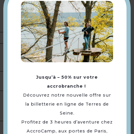
clubs house, 2 manèges, 4
Description
carrières, 7 paddocks, 4 selleries
et d'une douche (eau chaude
et froide) pour les chevaux.
Présentation
Du 01/01/2021 au 31/12/2021 :
Tarifs
Adulte : € (Tarifs non
communiqués)
Jusqu’à – 50% sur votre
Ouverture
Toute l'année.
accrobranche !
Découvrez notre nouvelle offre sur
Carrière
la billetterie en ligne de Terres de
Equipement
Manège
Seine.
Profitez de 3 heures d’aventure chez
AccroCamp, aux portes de Paris,
Services
Pension équestre