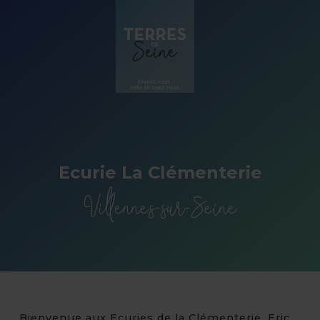
Panneau de gestion des cookies
Ecurie La Clémenterie
Villennes-sur-Seine
Bienvenue aux Ecuries de la Clémenterie. Eric