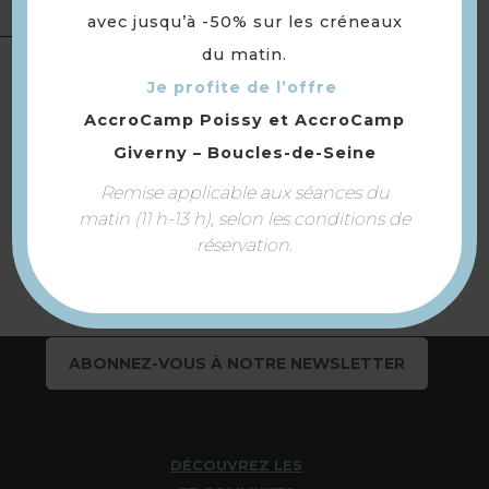
avec jusqu’à -50% sur les créneaux
du matin.
Langues
Langue(s) parlée(s) :
Français
Je profite de l’offre
AccroCamp Poissy
et
AccroCamp
Giverny – Boucles-de-Seine
Retourner
Remise applicable aux séances du
à la sélection
matin (11 h-13 h), selon les conditions de
réservation.
ABONNEZ-VOUS À NOTRE NEWSLETTER
DÉCOUVREZ LES