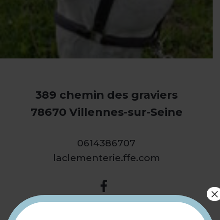
389 chemin des graviers
78670 Villennes-sur-Seine
0614386707
laclementerie.ffe.com
×
Les Ecuries de la Clémenterie
sont équipées de 50 boxes, 2