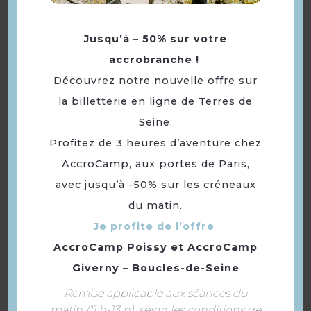
Jusqu’à – 50% sur votre
accrobranche !
Découvrez notre nouvelle offre sur
la billetterie en ligne de Terres de
Seine.
Profitez de 3 heures d’aventure chez
AccroCamp, aux portes de Paris,
Restaurant To’Sushi
avec jusqu’à -50% sur les créneaux
du matin.
Je profite de l’offre
AccroCamp Poissy
et
AccroCamp
Giverny – Boucles-de-Seine
Remise applicable aux séances du
matin (11 h-13 h), selon les conditions de