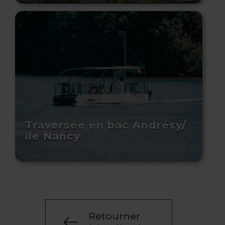
Traversée en bac Andrésy/
île Nancy
Retourner