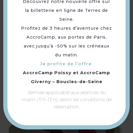
Découvrez notre nouvelle offre sur
la billetterie en ligne de Terres de
Espace julien green
Seine.
Profitez de 3 heures d’aventure chez
AccroCamp, aux portes de Paris,
avec jusqu’à -50% sur les créneaux
du matin.
Je profite de l’offre
AccroCamp Poissy
et
AccroCamp
Giverny – Boucles-de-Seine
Remise applicable aux séances du
Randonnée sur les
matin (11 h-13 h), selon les conditions de
chemins d’Andrésy
réservation.