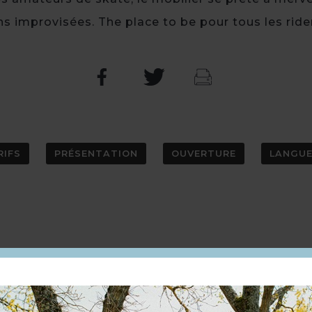
s improvisées. The place to be pour tous les rider
RIFS
PRÉSENTATION
OUVERTURE
LANGU