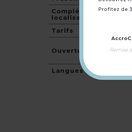
Profitez de 
Compléments
localisation
Tarifs
AccroC
Remise ap
Ouverture
Langues