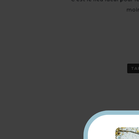
moin
TA