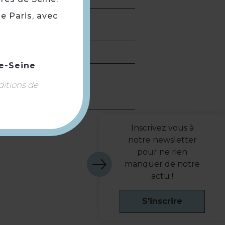
e Paris, avec
e-Seine
ditions de
Inscrivez vous à
notre newsletter
pour ne rien
manquer de notre
actu !
S'inscrire