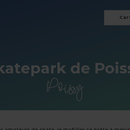
Cart
katepark de Pois
Poissy
les amateurs de skate, le mobilier se prête à merve