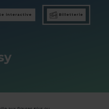
e interactive
Billetterie
sy
ille aux figures plus ou