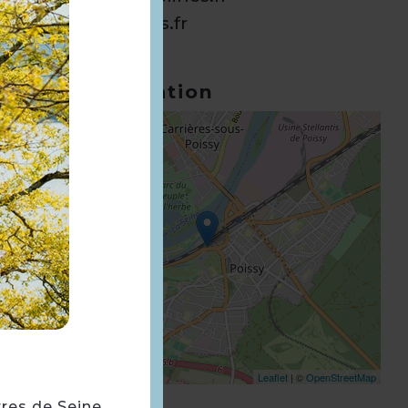
www.jackspots.fr
Géolocalisation
+
−
Leaflet
| ©
OpenStreetMap
rres de Seine.