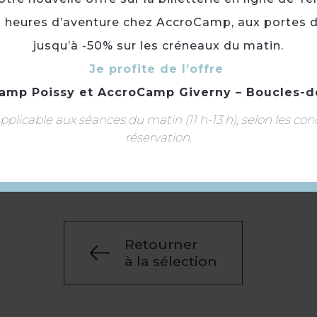
3 heures d’aventure chez AccroCamp, aux portes d
RER : Poissy
jusqu’à -50% sur les créneaux du matin.
Je profite de l’offre
Gratuit.
amp Poissy
et
AccroCamp Giverny – Boucles-d
Toute l'année de 9h à 22h.
plicable aux séances du matin (11 h-13 h), selon les con
Fermeture à 20h en hiver.
réservation.
Langue(s) parlée(s) :
Français
Retourner
à la sélection