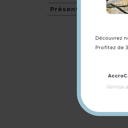
Présentation
Découvrez not
Profitez de 
AccroC
Remise ap