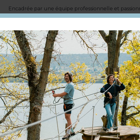
Encadrée par une équipe professionnelle et passionn
Vernouillet est l'endroit idéal pour vivre pleinement 
en loisir ou en compétition.
Le site comprend :
- 68 boxes Rower@Rub : 3,2 x 3,2 m côté écurie de pr
- 18 boxes bois : 3 x 3 m coté club
- 1 grand manège couvert 32 x 66m
- 3 manèges couverts (20 x 40m, 25 x 27m et 15m de
- 2 grandes carrières CSO 70 x 75m et 50 x 80m
- 1 carrière mixte 30 x 60m
- 3 carrières de dressage 20 x 60m
- 2 prés & 25 paddocks
- 1 Spring Garden + 1 Cross
- 1 Club-house
- 1 marcheur 8 places
- 1 parking bitumé : voiture / van / camions