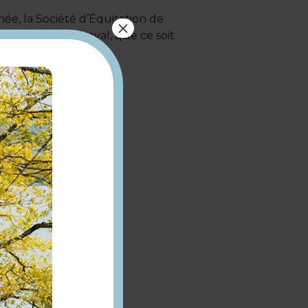
ée, la Société d’Équitation de
×
sa passion du cheval, que ce soit
opriétaires
 diamètre)