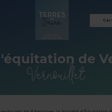
Cart
'équitation de V
Vernouillet
rdoyant de 9 hectares, la Société d’Équitation de