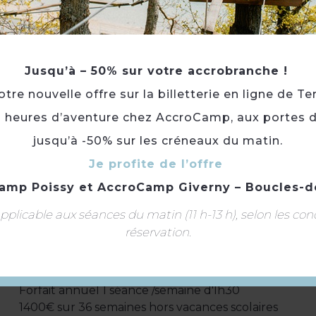
Du 01/01/2025 au 31/12/2025 :
Adulte : à partir de 140 € (Licence + adhésion ACV (2€
Jusqu’à – 50% sur votre accrobranche !
moins de 18 ans
re nouvelle offre sur la billetterie en ligne de Te
Inscription familiale -
3 heures d’aventure chez AccroCamp, aux portes d
195€
Forfait découverte 4 séances 100€
jusqu’à -50% sur les créneaux du matin.
Forfait annuel1h/semaine
Je profite de l’offre
870€
amp Poissy
et
AccroCamp Giverny – Boucles-d
sur 36 semaines hors vacances scolaires
plicable aux séances du matin (11 h-13 h), selon les con
Forfait annuel 2h/semaine
réservation.
1600€
sur 36 semaines hors vacances scolaires
Forfait annuel 1 séance /semaine d'lh30
1400€ sur 36 semaines hors vacances scolaires