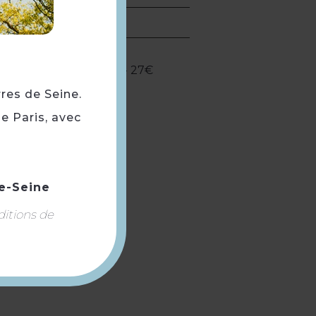
) 38€ - plus de 18 ans - 27€
rres de Seine.
e Paris, avec
e-Seine
ditions de