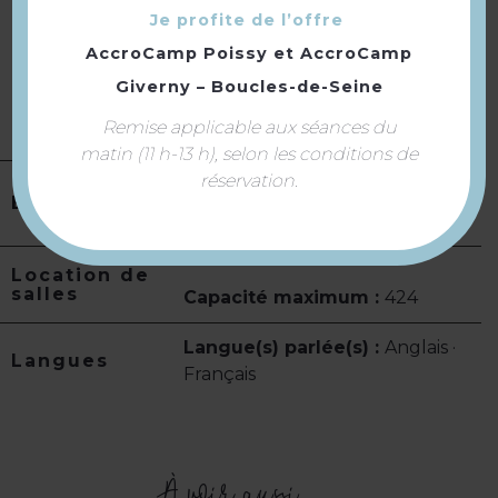
famille avec enfants · Spécial
Je profite de l’offre
adolescents · Enseignement
AccroCamp Poissy
et
AccroCamp
supérieur · Tarif spécial pour
étudiants
Giverny – Boucles-de-Seine
Tourisme adapté :
Accessible
Remise applicable aux séances du
en fauteuil roulant avec aide
matin (11 h-13 h), selon les conditions de
réservation.
Equipement
Parking
Location de
salles
Capacité maximum :
424
Langue(s) parlée(s) :
Anglais ·
Langues
Français
À voir aussi ...