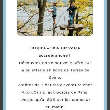
Ouvert dès 20h les soirs de
Ouverture
représentation et 1h avant les
représentations en semaine.
Accueil téléphonique du lundi
au vendredi de 10h à 13h et 14h
à 18h.
Publics :
Accueil de colonies de
Jusqu’à – 50% sur votre
vacances · Enfants de 6 à 12 ans ·
accrobranche !
Accueil de groupes scolaires ·
Découvrez notre nouvelle offre sur
Enfants de 3 à 5 ans · Jeunes de
13 à 17 ans · Tarif spécial pour
la billetterie en ligne de Terres de
demandeurs d'emploi · Cycle 3 :
Seine.
école élémentaire (CM1, CM2) ·
Profitez de 3 heures d’aventure chez
Cycle 3 : collège (6ème) · Tarif
AccroCamp, aux portes de Paris,
Accueil
spécial pour personnes
handicapées · Cycle 4 : collège
avec jusqu’à -50% sur les créneaux
(5ème , 4ème , 3ème) · Spécial
du matin.