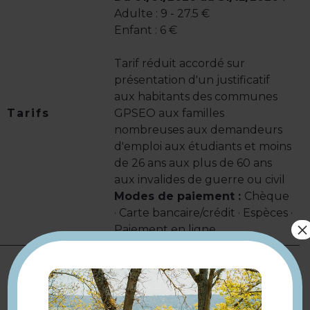
Adulte : 9 - 27.5 €
Enfant : 6 €
Tarif réduit accordé sur
présentation d'un justificatif
aux habitants des communes
Tarifs
GPSEO aux familles
nombreuses aux demandeurs
d'emploi aux étudiants et moins
de 26 ans aux plus de 60 ans
aux invalides de guerre ou civil
Modes de paiement :
Chèque
· Carte bancaire/crédit · Espèces ·
×
Paiement en ligne
Toute l'année le mardi,
mercredi, jeudi et vendredi de
14h à 18h.