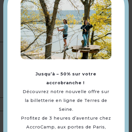
jardinage et outils
☀️ Ateliers organisés dans le
cadre du dispositif de La SEVE «
Un été pour tous »
Type(s) :
Nature et détente
Catégorie(s) :
Initiation /
découverte dans le cadre d'un
Présentation
événement
Jusqu’à – 50% sur votre
Thème(s) :
Environnement /
accrobranche !
Développement durable
Portée :
Départementale
Découvrez notre nouvelle offre sur
la billetterie en ligne de Terres de
Tarifs
Gratuit.
Seine.
Profitez de 3 heures d’aventure chez
Samedi 18 juillet 2026 de 14h à
AccroCamp, aux portes de Paris,
17h.