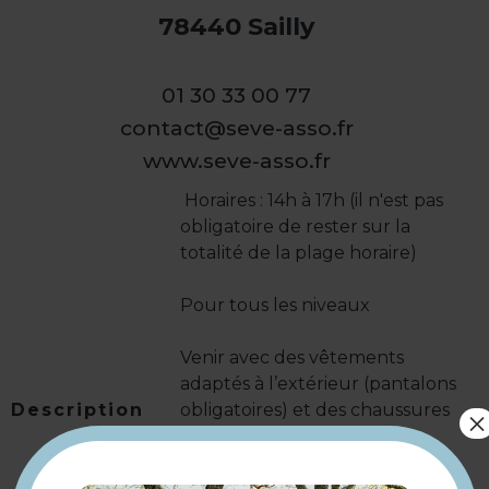
78440 Sailly
01 30 33 00 77
contact@seve-asso.fr
www.seve-asso.fr
️ Horaires : 14h à 17h (il n'est pas
obligatoire de rester sur la
totalité de la plage horaire)
Pour tous les niveaux
Venir avec des vêtements
adaptés à l’extérieur (pantalons
Description
obligatoires) et des chaussures
×
fermées
Mise à disposition de gants de