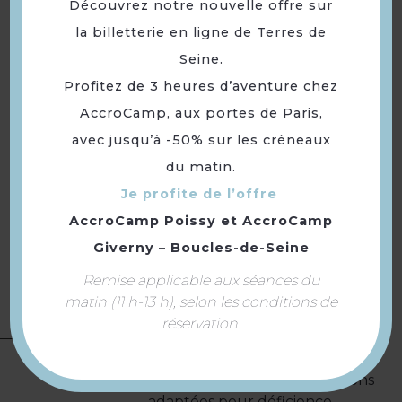
Découvrez notre nouvelle offre sur
Samedi 25 juillet 2026 de 14h à
la billetterie en ligne de Terres de
17h.
Seine.
Profitez de 3 heures d’aventure chez
Samedi 1er août 2026 de 14h à
AccroCamp, aux portes de Paris,
17h.
Ouverture
avec jusqu’à -50% sur les créneaux
Samedi 8 août 2026 de 14h à
du matin.
17h.
Je profite de l’offre
AccroCamp Poissy
et
AccroCamp
Samedi 22 août 2026 de 14h à
17h.
Giverny – Boucles-de-Seine
Remise applicable aux séances du
Samedi 29 août 2026 de 14h à
matin (11 h-13 h), selon les conditions de
17h.
réservation.
Tourisme adapté :
Prestations
adaptées pour déficience