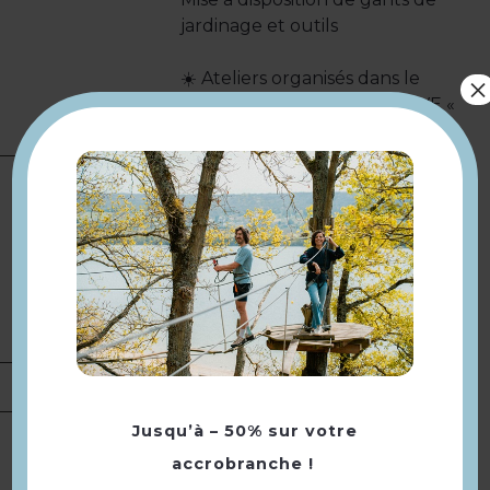
jardinage et outils
☀️ Ateliers organisés dans le
×
cadre du dispositif de La SEVE «
Un été pour tous »
Type(s) :
Nature et détente
Catégorie(s) :
Initiation /
découverte dans le cadre d'un
Présentation
événement
Thème(s) :
Fleurs / Plantes ·
Agriculture
Portée :
Départementale
Tarifs
Gratuit.
Jusqu’à – 50% sur votre
Samedi 18 juillet 2026 de 14h à
accrobranche !
17h.