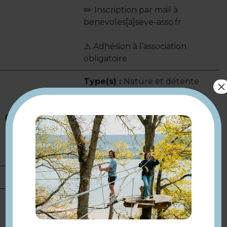
✏️ Inscription par mail à
benevoles[a]seve-asso.fr
⚠️ Adhésion à l’association
obligatoire
Type(s) :
Nature et détente
×
Catégorie(s) :
Initiation /
découverte dans le cadre d'un
Présentation
événement
Thème(s) :
Environnement /
Développement durable
Portée :
Regionale
Tarifs
Gratuit.
Samedi 20 juin 2026 de 14h à
17h.