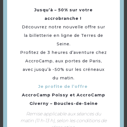
Samedi 27 juin 2026 de 14h à
Jusqu’à – 50% sur votre
17h.
accrobranche !
Découvrez notre nouvelle offre sur
Samedi 5 septembre 2026 de
14h à 17h.
la billetterie en ligne de Terres de
Seine.
Samedi 19 septembre 2026 de
Profitez de 3 heures d’aventure chez
14h à 17h.
AccroCamp, aux portes de Paris,
Samedi 26 septembre 2026 de
avec jusqu’à -50% sur les créneaux
14h à 17h.
du matin.
Je profite de l’offre
Samedi 3 octobre 2026 de 14h à
AccroCamp Poissy
et
AccroCamp
17h.
Giverny – Boucles-de-Seine
Samedi 10 octobre 2026 de 14h
Remise applicable aux séances du
à 17h.
matin (11 h-13 h), selon les conditions de