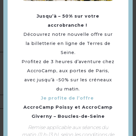
ville et à étoffer leur
vocabulaire. Dans le même
temps, il s’agira de briser un
Jusqu’à – 50% sur votre
cliché bien trop souvent relayé :
accrobranche !
non, on ne lançait pas d’huile
Découvrez notre nouvelle offre sur
bouillonnante sur les ennemis…
la billetterie en ligne de Terres de
!
Seine.
Type(s) :
Culture
Profitez de 3 heures d’aventure chez
Catégorie(s) :
Visite guidée
AccroCamp, aux portes de Paris,
Présentation
et/ou commentée
avec jusqu’à -50% sur les créneaux
Thème(s) :
Historique
Portée :
Départementale
du matin.
Je profite de l’offre
Tarifs
Gratuit.
AccroCamp Poissy
et
AccroCamp
Giverny – Boucles-de-Seine
Dimanche 26 juillet 2026 de
14h30 à 16h30.
Remise applicable aux séances du
Ouverture
matin (11 h-13 h), selon les conditions de