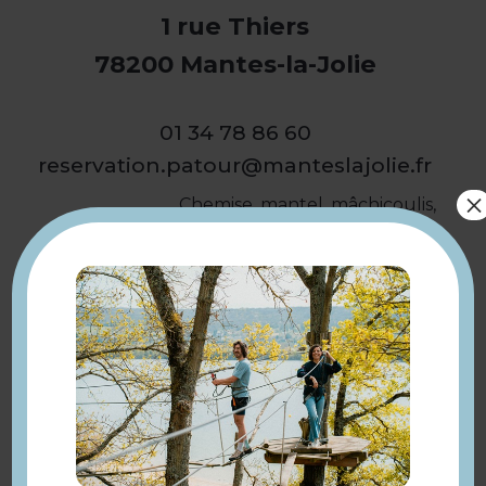
1 rue Thiers
78200 Mantes-la-Jolie
01 34 78 86 60
reservation.patour@manteslajolie.fr
×
Chemise, mantel, mâchicoulis,
donjon, ravelin, échauguette,
arquebusiers, motte castrale…
tous ces mots désignent des
systèmes de défense mis en
place pour se protéger des
envahisseurs. La ville en a
conservé un certain nombre. À
travers un parcours dédié, les
Description
participants sont invités à
découvrir le passé militaire de la