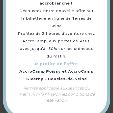
accrobranche !
INFOS PRATIQUES
Découvrez notre nouvelle offre sur
la billetterie en ligne de Terres de
Durée du jeu : 1 heure 15
Seine.
3 à 6 joueurs par groupe - À
Profitez de 3 heures d’aventure chez
partir de 10 ans
AccroCamp, aux portes de Paris,
avec jusqu’à -50% sur les créneaux
Ferme de la Cure, 3 rue des
Bonnes Joies, 78440 Sailly
du matin.
Je profite de l’offre
Gratuit, sur inscription
AccroCamp Poissy
et
AccroCamp
Giverny – Boucles-de-Seine
Places de parking gratuites
autour du lieu
Remise applicable aux séances du
matin (11 h-13 h), selon les conditions de
☀️ Animation réalisée dans le
réservation.
cadre du dispositif de La SEVE «
Un été pour tous »