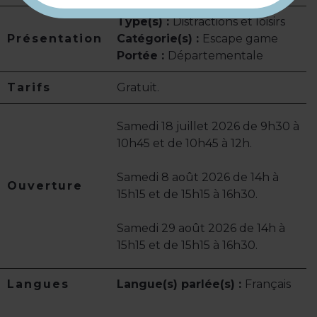
Type(s) :
Distractions et loisirs
Présentation
Catégorie(s) :
Escape game
Portée :
Départementale
Tarifs
Gratuit.
Samedi 18 juillet 2026 de 9h30 à
10h45 et de 10h45 à 12h.
Samedi 8 août 2026 de 14h à
Ouverture
15h15 et de 15h15 à 16h30.
Samedi 29 août 2026 de 14h à
15h15 et de 15h15 à 16h30.
Langues
Langue(s) parlée(s) :
Français