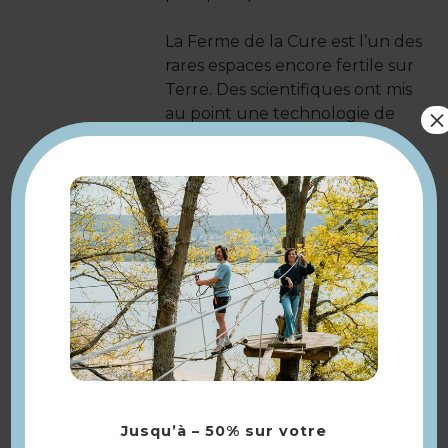
La Ferme de la Cure est l’un des
rares espaces encore fertile sur
Terre. Des scientifiques ont mis
×
au point une technologie de
transmission temporelle. Leur
plan : envoyer un groupe dans
le passé, en 2026, pour qu’il
perce les mystères de cette
ferme et revienne avec le
manuel de Résilience. Si cet
ouvrage arrive à temps, des
milliers de fermes pourront être
Description
transformées avant que la
catastrophe ne soit irréversible.
Ce groupe c’est vous !
Jusqu’à – 50% sur votre