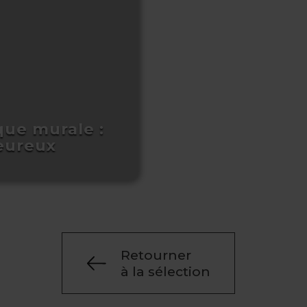
que murale :
eureux
Retourner
à la sélection