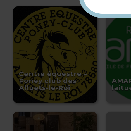
Centre équestre –
Poney club des
AMAP
Alluets-le-Roi
laitu