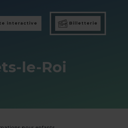
e interactive
Billetterie
ts-le-Roi
imations pour enfants,