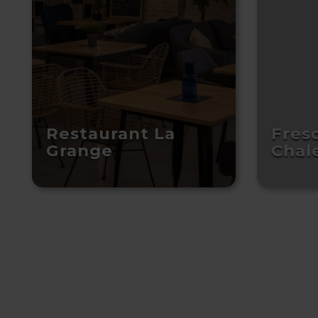
Restaurant La
Fres
Grange
Chal