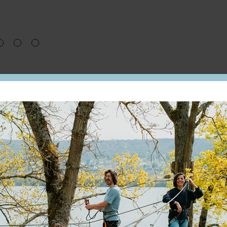
Le Marché de Noël revient avec son atmosphère chal
exposants installés en intérieur comme en extérieur. 
produits gourmands composent un parcours idéal p
feront la différence.
Tout au long du week-end, une foule d’animations ryt
séances de contes, promenades à poney, et bien sûr 
offrira des dédicaces personnalisées pour enchanter 
Entre deux découvertes, profitez de la restauration 
jours, parfaite pour prolonger un moment convivial 
de Noël.