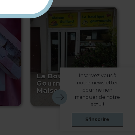
La Boutique
Inscrivez vous à
Gourmande –
notre newsletter
Maison Gaillard
pour ne rien
manquer de notre
actu !
S'inscrire