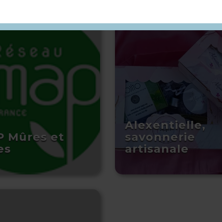
Alexentielle,
 Mûres et
savonnerie
es
artisanale