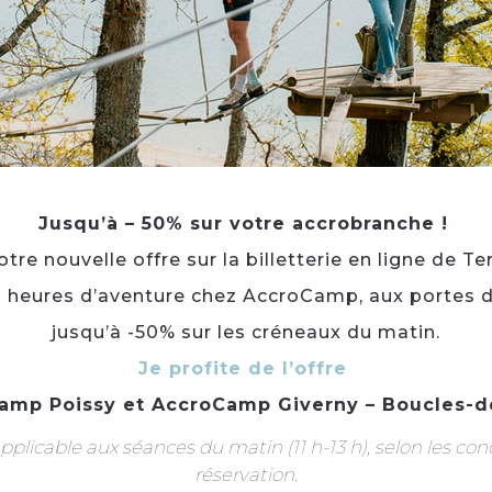
Type(s) :
Manifestations commerciales
Catégorie(s) :
Marché · Braderie · Foire ou salon
Thème(s) :
Artisanat
Portée :
Départementale
Nbre de participant(s) attendu(s) :
35
Gratuit.
Jusqu’à – 50% sur votre accrobranche !
Du samedi 13 au dimanche 14 décembre 2025.
re nouvelle offre sur la billetterie en ligne de Te
10h-18h le samedi et 10h-17h le dimanche.
3 heures d’aventure chez AccroCamp, aux portes d
Langue(s) parlée(s) :
Français
jusqu’à -50% sur les créneaux du matin.
Je profite de l’offre
À voir aussi ...
amp Poissy
et
AccroCamp Giverny – Boucles-d
plicable aux séances du matin (11 h-13 h), selon les con
réservation.