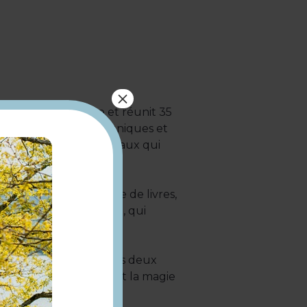
×
eureuse de village et réunit 35
Artisanat, créations uniques et
our dénicher les cadeaux qui
hme la fête : braderie de livres,
la venue du Père Noël, qui
les enfants.
sur place disponible les deux
et savourer pleinement la magie