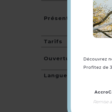
Présentation
Tarifs
Ouverture
Découvrez not
Profitez de 
Langues
AccroC
Remise ap