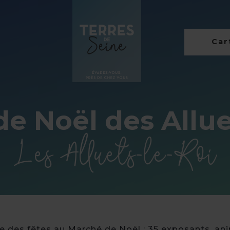
Cart
e Noël des Allue
Les Alluets-le-Roi
e des fêtes au Marché de Noël : 35 exposants, an